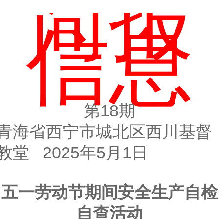
简报
信息
第
18
期
青海省西宁市城北区西川基督
教堂
202
5
年
5
月
1
日
五一劳动节期间安全生产自检
自查活动